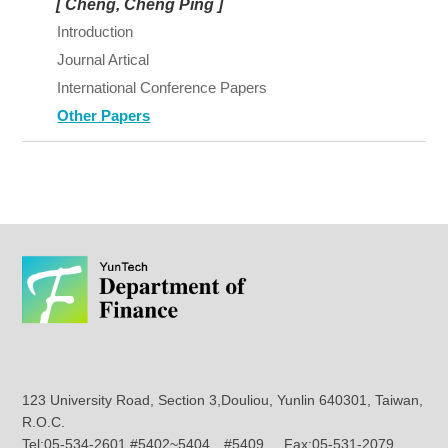
[ Cheng, Cheng Ping ]
Introduction
Journal Artical
International Conference Papers
Other Papers
123 University Road, Section 3,Douliou, Yunlin 640301, Taiwan,
R.O.C.
Tel:05-534-2601 #5402~5404、#5409 Fax:05-531-2079