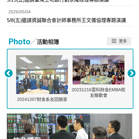
2026/05/04
5/8(五)邀請資誠聯合會計師事務所王文儒協理專題演講
／
Photo
更多
活動相簿
20231216雲科財金EMBA校
友聯歡會
業茶會
20241207財金系友回娘家
20