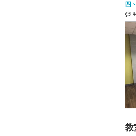
四、
用
教