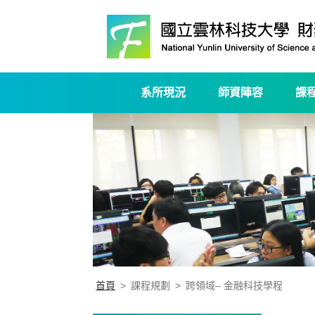
系所現況
師資陣容
課
首頁
>
課程規劃
>
跨領域– 金融科技學程