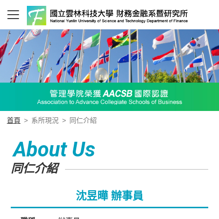
首頁
>
系所現況
>
同仁介紹
About Us
同仁介紹
沈昱曄 辦事員