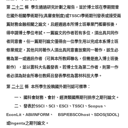
第
二十二
條
學生通過研究計劃之報告，並於博士班在學期間曾
在國外相關學術期刊(具審查制度)或TSSCI學術期刊發表或接受兩
篇財務金融相關之論文，且經通過本所博士班畢業門檻審核後，
得申請博士學位考試。一篇論文的作者若有多位，須出具共同作
者同意書。任一篇期刊論文僅得由一位學生用以完成本系博士班
修業規定，其他共同著作人須出具同意書放棄同一著作，該生必
需為第一或通訊作者（可與本所教師聯名，但需是進入博士班後
新作），並以雲科大名義發表。若博士生為第二作者，則第一作
者必須為財金所專任教師且發表學校為雲林科技大學。
第
二十三
條 本所學生投稿國外期刊認可標準：
一、 國科會財務、會計、經濟類國際期刊排序之期刊論文。
二、 發表於SSCI、SCI、ESCI、TSSCI、Scopus、
EconLit、ABI/INFORM、 BSP/EBSCOhost、SDOS(SDOL)
或Ingenta之期刊論文。