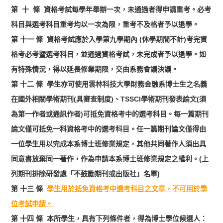
第 十 條 資格考試每學年舉辦一次，未通過者得申請重考。必考
科目與選考科目重考均以一次為限，重考不及格者予以退學。
第 十一 條 資格考試應於入學第九學期內 (休學期間不計)考完資
格考必考暨選考科目，並通過資格考試，未完成者予以退學。如
有特殊情況，得以延長修業期限，交由系務會議決議。
第 十二 條
學生亦可使用雲林科技大學財務金融系博士生之名義
在國外相關學術期刊(具審查制度)、TSSCI學術期刊發表論文(須
為第一作者或通訊作者)可抵免資格考中的選考科目。每一篇期刊
論文僅可抵免一科資格考中的選考科目。任一篇期刊論文僅得由
一位學生用以完成本系博士班修業規定，其他共同著作人須出具
同意書放棄同一著作，作為申請本系博士班修業規定之權利。(上
列期刊排除研發處「不鼓勵期刊或出版社」名單)
第 十三 條
學生用於抵免資格考中選考科目之文章，不可用於學
位考試申請。
第 十四 條 本所學生，具有下列條件者，得為博士學位候選人：