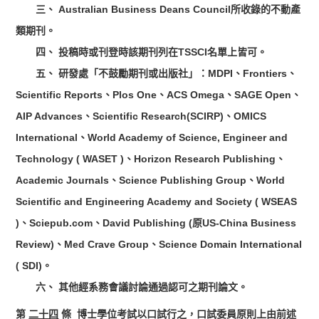
三、 Australian Business Deans Council所收錄的不動產
類期刊。
四、 投稿時或刊登時該期刊列在TSSCI名單上皆可。
五、 研發處「不鼓勵期刊或出版社」：MDPI、Frontiers、
Scientific Reports、Plos One、ACS Omega、SAGE Open、
AIP Advances、Scientific Research(SCIRP)、OMICS
International、World Academy of Science, Engineer and
Technology ( WASET )、Horizon Research Publishing、
Academic Journals、Science Publishing Group、World
Scientific and Engineering Academy and Society ( WSEAS
)、Sciepub.com、David Publishing (原US-China Business
Review)、Med Crave Group、Science Domain International
( SDI)。
六、 其他經系務會議討論通過認可之期刊論文。
第
二十四
條 博士學位考試以口試行之，口試委員原則上由前述