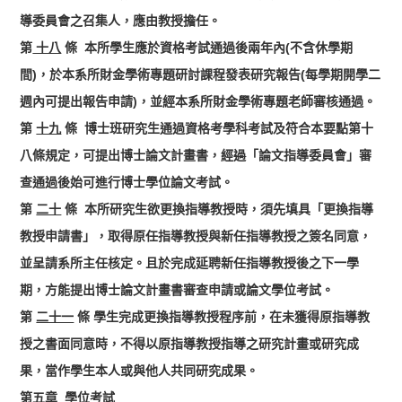
導委員會之召集人，應由教授擔任。
第
十八
條
本所學生應於資格考試通過後兩年內(不含休學期
間)，於本系所財金學術專題研討課程發表研究報告(每學期開學二
週內可提出報告申請)，並經本系所財金學術專題老師審核通過。
第
十九
條
博士班研究生通過資格考學科考試及符合本要點第十
八條規定，可提出博士論文計畫書，經
過
「論文指導委員會」審
查通過後始可進行博士學位論文考試。
第
二十
條 本所研究生欲更換指導教授時，須先填具「更換指導
教授申請書」，取得原任指導教授與新任指導教授之簽名同意，
並呈請系所主任核定。且於完成延聘新任指導教授後之下一學
期，方能提出博士論文計畫書審查申請或論文學位考試。
第
二十一
條 學生完成更換指導教授程序前，在未獲得原指導教
授之書面同意時，不得以原指導教授指導之研究計畫或研究成
果，當作學生本人或與他人共同研究成果。
第五章 學位考試