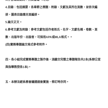
4.目錄：包括摘要，各章節之標題、附錄、文獻及其所在頁數，並依次編
排，圖表目錄應另頁編排。
5.論文正文。
6.參考文獻及附錄：參考文獻包括作者姓氏、名字、文獻名稱、卷數、頁
數、出版年份、出版者，可採用APA或MLA格式。。
(四)實務專題論文格式參考附件。
四、各小組完成實務專題之製作後，須繳交完整之專題報告共2本(系辦公室
與指導教授各1本)。
五、本辦法經系務會議通過後實施，修訂時亦同。