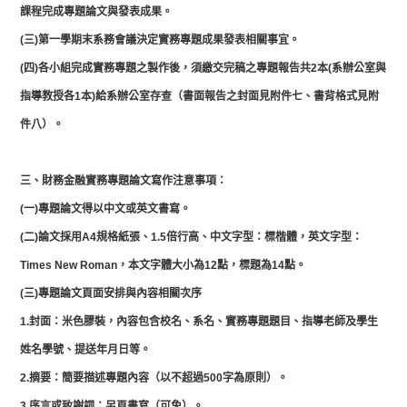
課程完成專題論文與發表成果。
(三)第一學期末系務會議決定實務專題成果發表相關事宜。
(四)各小組完成實務專題之製作後，須繳交完稿之專題報告共2本(系辦公室與
指導教授各1本)給系辦公室存查（書面報告之封面見附件七、書背格式見附
件八）。
三、財務金融實務專題論文寫作注意事項：
(一)專題論文得以中文或英文書寫。
(二)論文採用A4規格紙張、1.5倍行高、中文字型：標楷體，英文字型：
Times New Roman，本文字體大小為12點，標題為14點。
(三)專題論文頁面安排與內容相關次序
1.封面：米色膠裝，內容包含校名、系名、實務專題題目、指導老師及學生
姓名學號、提送年月日等。
2.摘要：簡要描述專題內容（以不超過500字為原則）。
3.序言或致謝詞：另頁書寫（可免）。