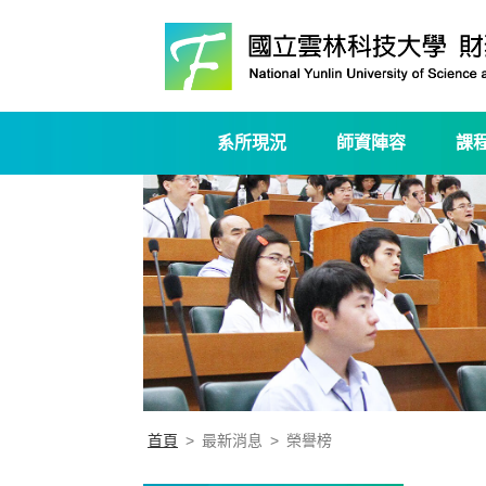
系所現況
師資陣容
課
首頁
>
最新消息
>
榮譽榜