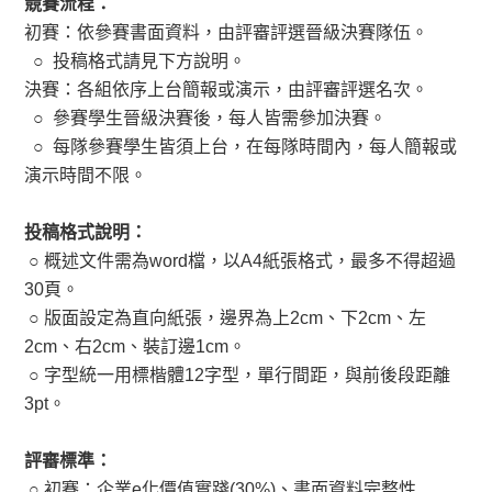
競賽流程：
初賽：依參賽書面資料，由評審評選晉級決賽隊伍。
○ 投稿格式請見下方說明。
決賽：各組依序上台簡報或演示，由評審評選名次。
○ 參賽學生晉級決賽後，每人皆需參加決賽。
○ 每隊參賽學生皆須上台，在每隊時間內，每人簡報或
演示時間不限。
投稿格式說明：
○
概述文件需為word檔，以A4紙張格式，最多不得超過
30頁。
○
版面設定為直向紙張，邊界為上2cm、下2cm、左
2cm、右2cm、裝訂邊1cm。
○
字型統一用標楷體12字型，單行間距，與前後段距離
3pt。
評審標準：
○
初賽：企業e化價值實踐(30%)、書面資料完整性