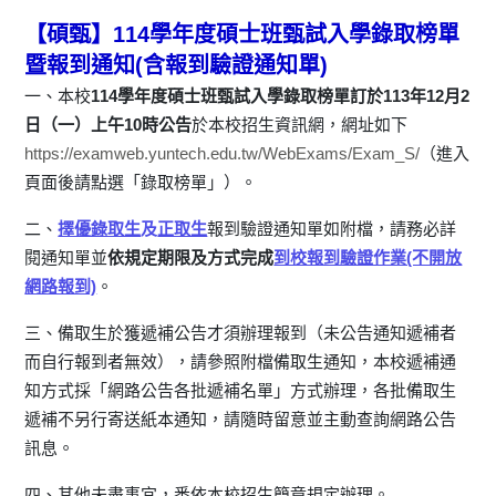
【碩甄】114學年度碩士班甄試入學錄取榜單
暨報到通知(含報到驗證通知單)
一、本校
114學年度碩士班甄試入學錄取榜單訂於113年12月2
日（一）上午10時公告
於本校招生資訊網，網址如下
https://examweb.yuntech.edu.tw/WebExams/Exam_S/
（進入
頁面後請點選「錄取榜單」）。
二、
擇優錄取生
及
正取生
報到驗證通知單如附檔，請務必詳
閱通知單並
依規定期限及方式完成
到校報到驗證作業(不開放
網路報到)
。
三、備取生於獲遞補公告才須辦理報到（未公告通知遞補者
而自行報到者無效），請參照附檔備取生通知，本校遞補通
知方式採「網路公告各批遞補名單」方式辦理，各批備取生
遞補不另行寄送紙本通知，請隨時留意並主動查詢網路公告
訊息。
四、其他未盡事宜，悉依本校招生簡章規定辦理。