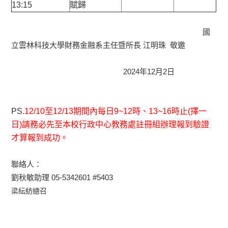
13:15
賦歸
國
立雲林科技大學財務金融系主任暨所長 江明珠 敬邀
2024年12月2日
PS.
12/10至12/13期間內每日9~12時、13~16時止
(擇一
日)請務必先至本校行政中心教務處註冊組辦理報到驗證
才算報到成功。
聯絡人：
劉秋敏助理 05-5342601 #5403
梁紜紡總召