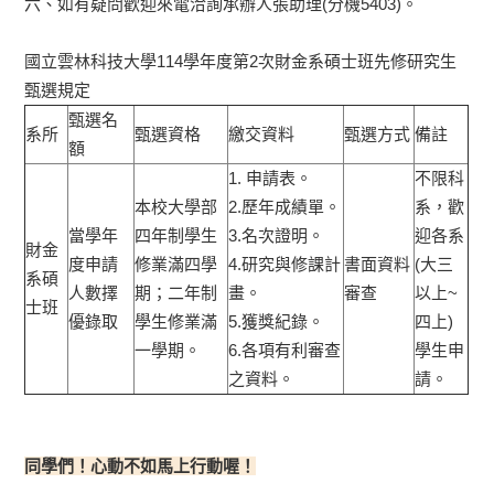
六、如有疑問歡迎來電洽詢承辦人張助理(分機5403)。
國立雲林科技大學114學年度第2次財金系碩士班先修研究生
甄選規定
甄選名
系所
甄選資格
繳交資料
甄選方式
備註
額
1. 申請表。
不限科
本校大學部
2.歷年成績單。
系，歡
當學年
四年制學生
3.名次證明。
迎各系
財金
度申請
修業滿四學
4.研究與修課計
書面資料
(大三
系碩
人數擇
期；二年制
畫。
審查
以上~
士班
優錄取
學生修業滿
5.獲獎紀錄。
四上)
一學期。
6.各項有利審查
學生申
之資料。
請。
同學們！心動不如馬上行動喔！