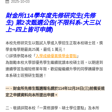
2025-10-03
財金所114學年度先修研究生(先修
生) 第2次甄選公告(不限科系-大三以
上~四上皆可申請)
本校先修研究生以甄試入學或入學招生正取本校碩士班，獎
學金每學期最高25萬，最低 1 萬元！
◎詳情參閱本校「
入學成績優異獎學金要點
」
為鼓勵本校大學部優秀學生繼續就讀本校碩士班，以期達到
連續學習及縮短修業年限，歡迎擬繼續升學的同學踴躍參加
本系碩士班預研生甄選！
一、
財金所先修生甄選報名請於
114
年
12
月
24
日
(三
)
前備妥規
定之申請資料向本所提出申請。
二、敬請詳閱本校「一貫修讀學、碩士學位要點」及本所