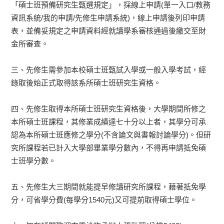
「碩士班預備研究生甄選規定」，採線上申請(單一入口/教務
資訊系統/我的申請/先修生申請系統)，線上申請後列印申請
表，並備妥規定之申請資料經就讀學系審核通過後繳交至財
金所審查。
三、先修生需參加本校碩士班甄試入學或一般入學考試，經
錄取後始正式取得該系所碩士班研究生資格。
四、先修生取得本所碩士班研究生資格後，大學期間所修之
本所碩士班課程，其修業成績達七十分以上者，其學分可承
認為本所碩士班應修之學分(不含論文與書報討論學分)。但研
究所課程若已計入大學部畢業學分數內，不得再申請抵免碩
士班學分數。
五、先修生大三期間就能提早修讀研究所課程，藉著抵免學
分，可省學分費(每學分1540元)又可提前取得碩士學位。