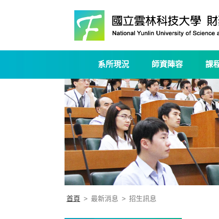
系所現況
師資陣容
課
首頁
>
最新消息
>
招生訊息