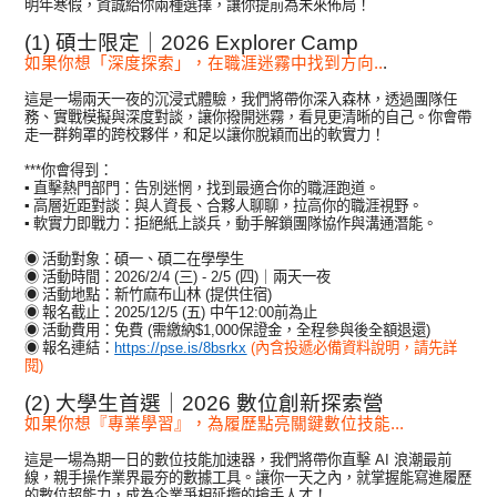
明年寒假，資誠給你兩種選擇，讓你提前為未來佈局！
(1)
碩士限定｜2026 Explorer Camp
如果你想「深度探索」，在職涯迷霧中找到方向..
.
這是一場兩天一夜的沉浸式體驗，我們將帶你深入森林，透過團隊任
務、實戰模擬與深度對談，讓你撥開迷霧，看見更清晰的自己。你會帶
走一群夠罩的跨校夥伴，和足以讓你脫穎而出的軟實力！
***你會得到：
▪
直擊熱門部門
：告別迷惘，找到最適合你的職涯跑道。
▪
高層近距對談
：與人資長、合夥人聊聊，拉高你的職涯視野。
▪
軟實力即戰力
：拒絕紙上談兵，動手解鎖團隊協作與溝通潛能。
◉
活動對象：碩一、碩二在學學生
◉
活動時間：2026/2/4 (三) - 2/5 (四)｜兩天一夜
◉
活動地點：新竹麻布山林 (提供住宿)
◉
報名截止：2025/12/5 (五) 中午12:00前為止
◉
活動費用：免費 (需繳納$1,000保證金，全程參與後全額退還)
◉
報名連結：
https://pse.is/8bsrkx
(內含投遞必備資料說明，請先詳
閱)
(2)
大學生首選｜2026 數位創新探索營
如果你想『專業學習』，為履歷點亮關鍵數位技能...
這是一場為期一日的數位技能加速器，我們將帶你直擊 AI 浪潮最前
線，親手操作業界最夯的數據工具。讓你一天之內，就掌握能寫進履歷
的數位超能力，成為企業爭相延攬的搶手人才！