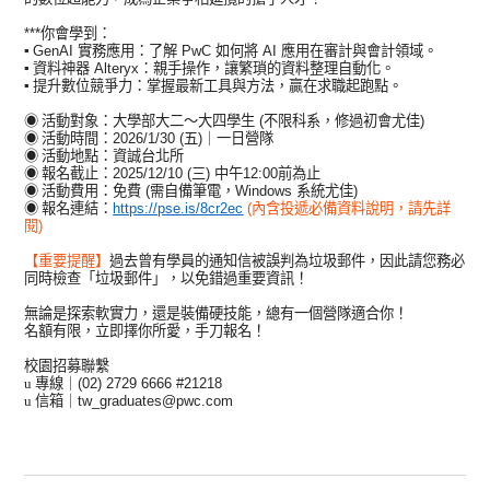
***你會學到：
▪
GenAI 實務應用
：了解 PwC 如何將 AI 應用在審計與會計領域。
▪
資料神器 Alteryx
：親手操作，讓繁瑣的資料整理自動化。
▪
提升數位競爭力
：掌握最新工具與方法，贏在求職起跑點。
◉
活動對象：大學部大二～大四學生 (不限科系，修過初會尤佳)
◉
活動時間：2026/1/30 (五)｜一日營隊
◉
活動地點：資誠台北所
◉
報名截止：2025/12/10 (三) 中午12:00前為止
◉
活動費用：免費 (需自備筆電，Windows 系統尤佳)
◉
報名連結：
https://pse.is/8cr2ec
(內含投遞必備資料說明，請先詳
閱)
【重要提醒】
過去曾有學員的通知信被誤判為垃圾郵件，因此請您務必
同時檢查「垃圾郵件」，以免錯過重要資訊！
無論是探索軟實力，還是裝備硬技能，總有一個營隊適合你！
名額有限，立即擇你所愛，手刀報名！
校園招募聯繫
u
專線｜(02) 2729 6666 #21218
u
信箱｜tw_graduates@pwc.com