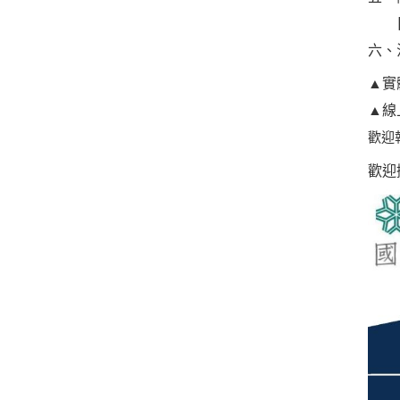
【雲
六、洽
▲實體
▲
線
歡迎
歡迎