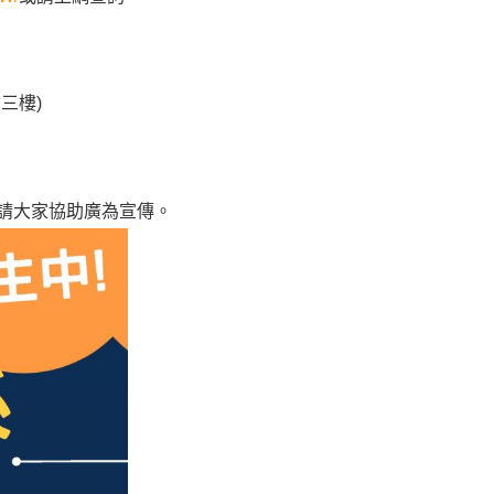
館三樓
)
請大家協助廣為宣傳。