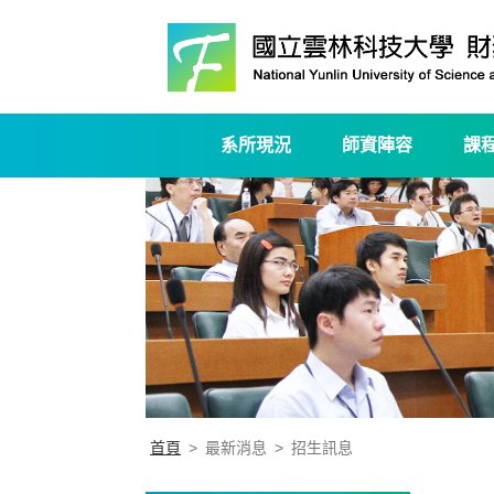
系所現況
師資陣容
課
首頁
>
最新消息
>
招生訊息