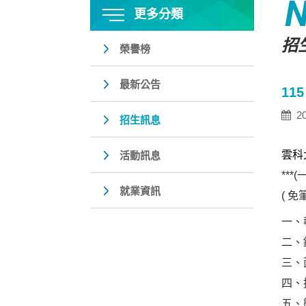
更多分類
招
榮譽榜
最新公告
11
20
招生訊息
雲科
活動訊息
***
就業資訊
( 免
一、
二、錄
三、
四、
五、