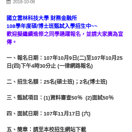
2018-10-08
國立雲林科技大學 財務金融所
108
學年度碩/博士班甄試入學招生中
~~
歡迎擬繼續進修之同學踴躍報名，並請大家廣為宣
傳。
一、報名日期：
107
年
10
月
9
日
(
二
)
至
107
年
10
月
25
日
(
四
)
下午4時
30分
止
(
一律網路報名
)
二、招生名額：
25
名
(
碩士班
)
；
2
名
(
博士班
)
三、甄試項目：
(1)
資料審查
50
％
(2)
面試
50
％
四、面試日期：
107
年
11
月
17
日
(
六
)
五、簡章：請至本校招生網站下載