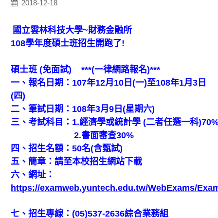
2018-12-18
國立雲林科技大學
~
財務金融所
108
學年度碩士班招生開跑了
!
碩士班 (免面試) ***(一律網路報名)***
一、報名日期：107年12月10日(一)至108年1月3日
(四)
二、筆試日期：108年3月9日(星期六)
三、考試科目：1.經濟學或統計學 (二者任選一科)70
2.書面審查30%
四、招生名額：50名(含甄試)
五、簡章：請至本校招生網站下載
六、網址：
https://examweb.yuntech.edu.tw/WebExams/Exa
七、招生專線：(05)537-2636綜合業務組