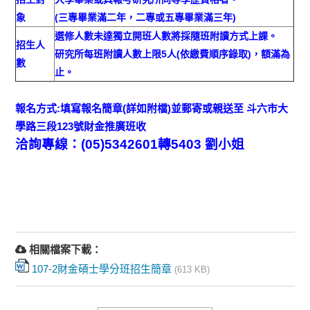
象
(三專畢業滿二年，二專或五專畢業滿三年)
選修人數未達獨立開班人數將採隨班附讀方式上課。
招生人
研究所每班附讀人數上限5人(依繳費順序錄取)，額滿為
數
止。
報名方式:填寫報名簡章(詳如附檔)並郵寄或親送至 斗六市大
學路三段123號財金推廣班收
洽詢專線：
(05)5342601
轉
5403
劉小姐
相關檔案下載：
107-2財金碩士學分班招生簡章
(613 KB)