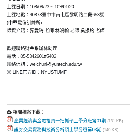
上課日期：108/09/23 ~ 109/01/20
上課地點：40873臺中市南屯區黎明路二段658號
(中華電信訓練所)
師資介紹：胥愛琦 老師 林鴻翰 老師 吳振銘 老師
歡迎聯絡財金系辦林助理
電話：05-5342601#5402
聯絡信箱：weichunl@yuntech.edu.tw
※ LINE官方ID：NYUSTUMF
相關檔案下載：
產業經濟與金融投資一把抓碩士學分班第01期
(131 KB)
證券交易實務與技術分析碩士學分班第03期
(140 KB)