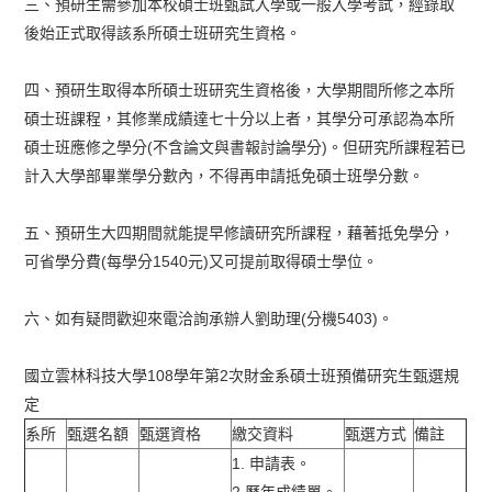
三、預研生需參加本校碩士班甄試入學或一般入學考試，經錄取
後始正式取得該系所碩士班研究生資格。
四、預研生取得本所碩士班研究生資格後，大學期間所修之本所
碩士班課程，其修業成績達七十分以上者，其學分可承認為本所
碩士班應修之學分(不含論文與書報討論學分)。但研究所課程若已
計入大學部畢業學分數內，不得再申請抵免碩士班學分數。
五、預研生大四期間就能提早修讀研究所課程，藉著抵免學分，
可省學分費(每學分1540元)又可提前取得碩士學位。
六、如有疑問歡迎來電洽詢承辦人劉助理(分機5403)。
國立雲林科技大學108學年第2次財金系碩士班預備研究生甄選規
定
系所
甄選名額
甄選資格
繳交資料
甄選方式
備註
1. 申請表。
2.歷年成績單。