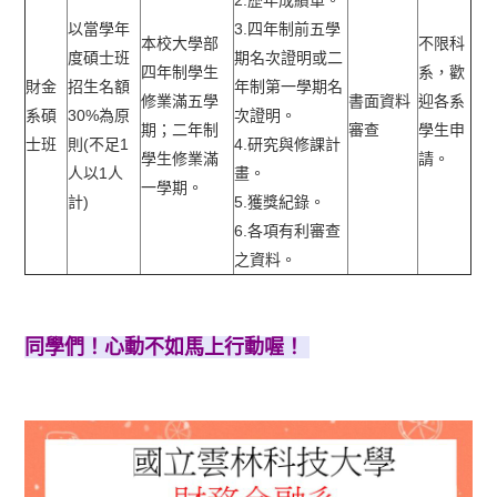
以當學年
3.四年制前五學
本校大學部
不限科
度碩士班
期名次證明或二
四年制學生
系，歡
財金
招生名額
年制第一學期名
修業滿五學
書面資料
迎各系
系碩
30%為原
次證明。
期；二年制
審查
學生申
士班
則(不足1
4.研究與修課計
學生修業滿
請。
人以1人
畫。
一學期。
計)
5.獲獎紀錄。
6.各項有利審查
之資料。
同學們！心動不如馬上行動喔！