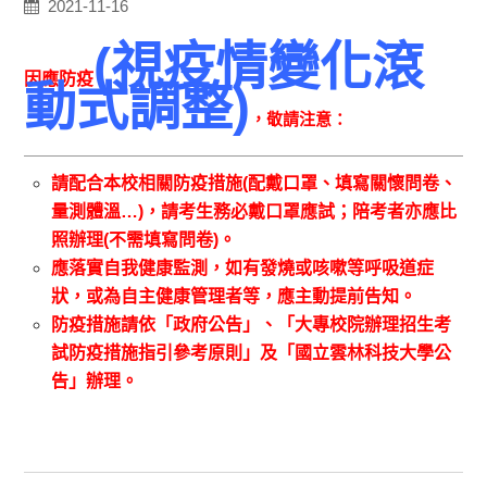
2021-11-16
(
視疫情變化滾
因應防疫
動式調整
)
，敬請注意：
請配合本校相關防疫措施
(
配戴口罩、填寫關懷問卷、
量測體溫…
)
，請考生務必戴口罩應試；陪考者亦應比
照辦理
(
不需填寫問卷
)
。
應落實自我健康監測，如有發燒或咳嗽等呼吸道症
狀，或為自主健康管理者等，應主動提前告知。
防疫措施請依
「政府公告」、
「大專校院辦理招生考
試防疫措施指引參考原則」及「國立雲林科技大學公
告」辦理。