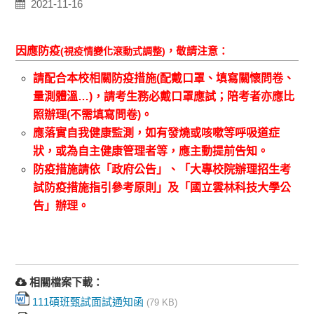
2021-11-16
因應防疫
，敬請注意：
(
視疫情變化滾動式調整
)
請配合本校相關防疫措施
(
配戴口罩、填寫關懷問卷、
量測體溫…
)
，請考生務必戴口罩應試；陪考者亦應比
照辦理
(
不需填寫問卷
)
。
應落實自我健康監測，如有發燒或咳嗽等呼吸道症
狀，或為自主健康管理者等，應主動提前告知。
防疫措施請依
「政府公告」、
「大專校院辦理招生考
試防疫措施指引參考原則」及「國立雲林科技大學公
告」辦理。
相關檔案下載：
111碩班甄試面試通知函
(79 KB)