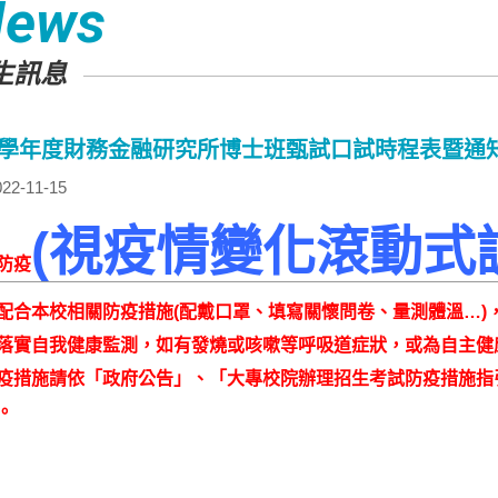
News
生訊息
12學年度財務金融研究所博士班甄試口試時程表暨通
22-11-15
(
視疫情變化滾動式
防疫
配合本校相關防疫措施
(
配戴口罩、填寫關懷問卷、量測體溫…
)
落實自我健康監測，如有發燒或咳嗽等呼吸道症狀，或為自主健
疫措施請依
「政府公告」、
「大專校院辦理招生考試防疫措施指
。