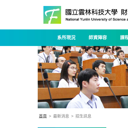
系所現況
師資陣容
課
首頁
>
最新消息
>
招生訊息