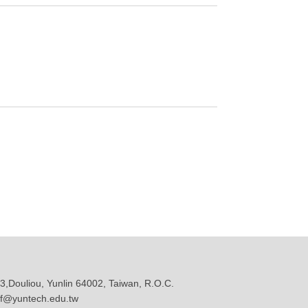
uliou, Yunlin 64002, Taiwan, R.O.C.
@yuntech.edu.tw