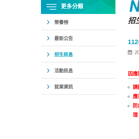
更多分類
招
榮譽榜
最新公告
1
20
招生訊息
活動訊息
因應
就業資訊
請
應
防
理