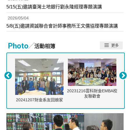
5/15(五)邀請臺灣土地銀行劉永隆經理專題演講
2026/05/04
5/8(五)邀請資誠聯合會計師事務所王文儒協理專題演講
／
Photo
更多
活動相簿
20231216雲科財金EMBA校
友聯歡會
業茶會
20241207財金系友回娘家
20